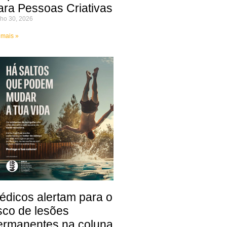
ara Pessoas Criativas
ho 30, 2026
 mais »
édicos alertam para o
isco de lesões
ermanentes na coluna