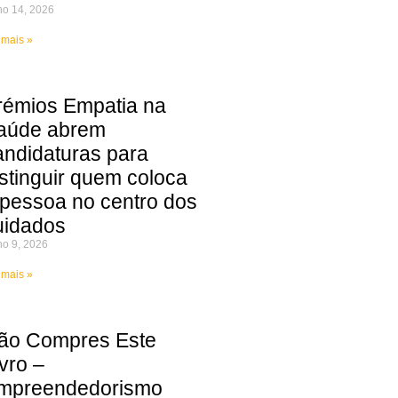
ho 14, 2026
 mais »
rémios Empatia na
aúde abrem
andidaturas para
istinguir quem coloca
 pessoa no centro dos
uidados
ho 9, 2026
 mais »
ão Compres Este
vro –
mpreendedorismo