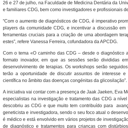
26 e 27 de julho, na Faculdade de Medicina Dentária da Unive
e familiares CDG, bem como investigadores e profissionais 
“Com o aumento de diagnósticos de CDG, é imperativo promo
players da comunidade CDG, e incentivar a discussão em t
ferramentas cruciais para a criação de uma abordagem terap
estes”, refere Vanessa Ferreira, cofundadora da APCDG.
Com o tema «O caminho das CDG – desde o diagnóstico até 
formato inovador, em que as sessões serão divididas em
desenvolvimento de terapias. Os workshops serão seguidos
terão a oportunidade de discutir assuntos de interesse e 
científica no âmbito das doenças congénitas da glicosilação”.
A iniciativa vai contar com a presença de Jaak Jaeken, Eva
especialistas na investigação e tratamento das CDG a nível
descobriu as CDG e que muito tem contribuído para avanço
geneticista e investigadora, sendo o seu foco atual o dese
é médico e está envolvido em vários projetos de investigaçã
de diagnóstico e tratamentos para crianças com distúrbio