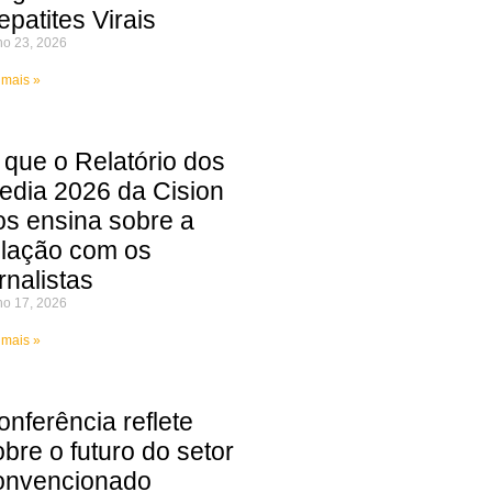
epatites Virais
ho 23, 2026
 mais »
 que o Relatório dos
edia 2026 da Cision
os ensina sobre a
elação com os
rnalistas
ho 17, 2026
 mais »
onferência reflete
obre o futuro do setor
onvencionado