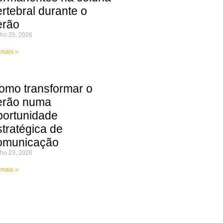
ertebral durante o
erão
ho 25, 2026
 mais »
omo transformar o
erão numa
portunidade
stratégica de
omunicação
ho 23, 2026
 mais »