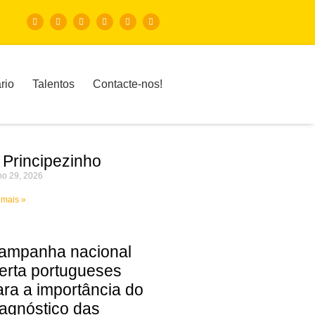
rio
Talentos
Contacte-nos!
 Principezinho
ho 29, 2026
 mais »
ampanha nacional
lerta portugueses
ara a importância do
iagnóstico das