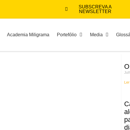
SUBSCREVA A
NEWSLETTER
Academia Miligrama
Portefólio
Media
Glossá
O
Jul
Ler
C
a
p
d