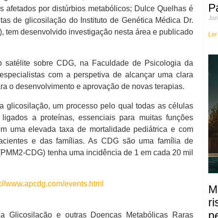
P
s afetados por distúrbios metabólicos; Dulce Quelhas é
Jun
s de glicosilação do Instituto de Genética Médica Dr.
), tem desenvolvido investigação nesta área e publicado
Ler
ão satélite sobre CDG, na Faculdade de Psicologia da
especialistas com a perspetiva de alcançar uma clara
ara o desenvolvimento e aprovação de novas terapias.
glicosilação, um processo pelo qual todas as células
gados a proteínas, essenciais para muitas funções
com uma elevada taxa de mortalidade pediátrica e com
pacientes e das famílias. As CDG são uma família de
 (PMM2-CDG) tenha uma incidência de 1 em cada 20 mil
p://www.apcdg.com/events.html
M
r
p
a Glicosilação e outras Doenças Metabólicas Raras