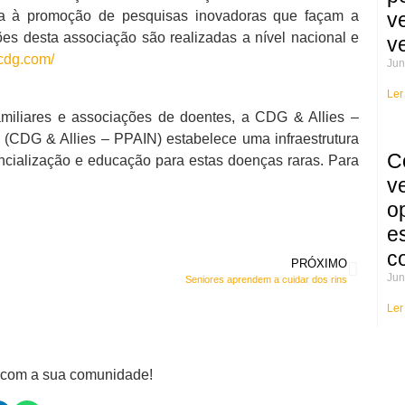
v
da à promoção de pesquisas inovadoras que façam a
ões desta associação são realizadas a nível nacional e
v
cdg.com/
Jun
Ler
miliares e associações de doentes, a CDG & Allies –
k (CDG & Allies – PPAIN) estabelece uma infraestrutura
C
ncialização e educação para estas doenças raras. Para
v
o
e
c
PRÓXIMO
Jun
Seniores aprendem a cuidar dos rins
Ler
e com a sua comunidade!