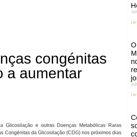
H
Jul
Ler
O
M
enças congénitas
n
ão a aumentar
r
jo
Jul
Ler
C
s
a Glicosilação e outras Doenças Metabólicas Raras
as Congénitas da Glicosilação (CDG) nos próximos dias
c