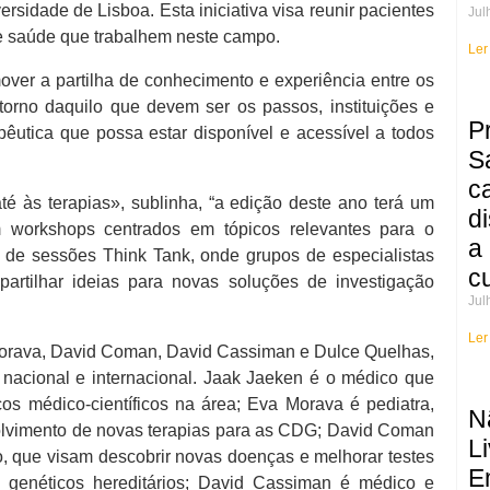
rsidade de Lisboa. Esta iniciativa visa reunir pacientes
Jul
de saúde que trabalhem neste campo.
Ler
ver a partilha de conhecimento e experiência entre os
orno daquilo que devem ser os passos, instituições e
P
êutica que possa estar disponível e acessível a todos
S
c
às terapias», sublinha, “a edição deste ano terá um
d
 workshops centrados em tópicos relevantes para o
a
 de sessões Think Tank, onde grupos de especialistas
c
partilhar ideias para novas soluções de investigação
Jul
Ler
 Morava, David Coman, David Cassiman e Dulce Quelhas,
 nacional e internacional. Jaak Jaeken é o médico que
s médico-científicos na área; Eva Morava é pediatra,
N
nvolvimento de novas terapias para as CDG; David Coman
Li
o, que visam descobrir novas doenças e melhorar testes
E
s genéticos hereditários; David Cassiman é médico e