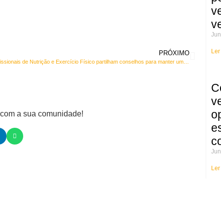
v
v
Jun
Ler
PRÓXIMO
Profissionais de Nutrição e Exercício Físico partilham conselhos para manter um estilo de vida saudável
C
v
o
e com a sua comunidade!
e
c
Jun
Ler