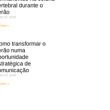
ertebral durante o
erão
ho 25, 2026
 mais »
omo transformar o
erão numa
portunidade
stratégica de
omunicação
ho 23, 2026
 mais »