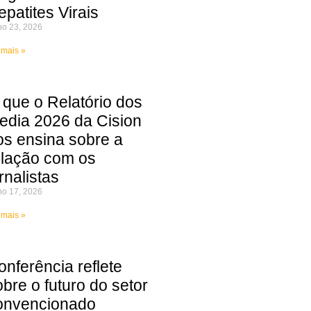
epatites Virais
ho 23, 2026
 mais »
 que o Relatório dos
edia 2026 da Cision
os ensina sobre a
elação com os
rnalistas
ho 17, 2026
 mais »
onferência reflete
obre o futuro do setor
onvencionado