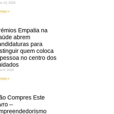
ho 14, 2026
 mais »
rémios Empatia na
aúde abrem
andidaturas para
istinguir quem coloca
 pessoa no centro dos
uidados
ho 9, 2026
 mais »
ão Compres Este
vro –
mpreendedorismo