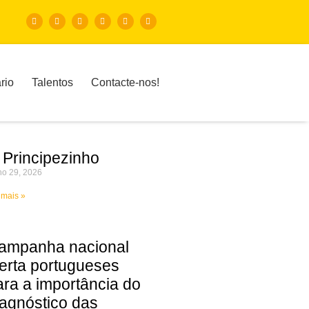
rio
Talentos
Contacte-nos!
 Principezinho
ho 29, 2026
 mais »
ampanha nacional
lerta portugueses
ara a importância do
iagnóstico das