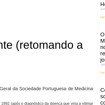
H
Jul
Ler
O
M
nte (retomando a
n
r
jo
Jul
Ler
o Geral da Sociedade Portuguesa de Medicina
C
s
c
m 1992 (após o diagnóstico da doença que viria a vitimar