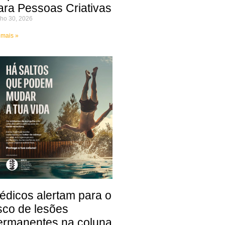
ara Pessoas Criativas
ho 30, 2026
 mais »
édicos alertam para o
isco de lesões
ermanentes na coluna