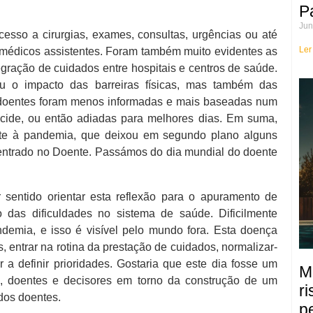
P
Jun
sso a cirurgias, exames, consultas, urgências ou até
Ler
 médicos assistentes. Foram também muito evidentes as
egração de cuidados entre hospitais e centros de saúde.
u o impacto das barreiras físicas, mas também das
s doentes foram menos informadas e mais baseadas num
ecide, ou então adiadas para melhores dias. Em suma,
te à pandemia, que deixou em segundo plano alguns
ntrado no Doente. Passámos do dia mundial do doente
sentido orientar esta reflexão para o apuramento de
o das dificuldades no sistema de saúde. Dificilmente
ndemia, e isso é visível pelo mundo fora. Esta doença
 entrar na rotina da prestação de cuidados, normalizar-
r a definir prioridades. Gostaria que este dia fosse um
M
s, doentes e decisores em torno da construção de um
r
dos doentes.
p