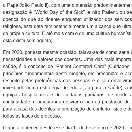
o Papa João Paulo II), com uma dimensão predominantemente e
designação é “World Day of the Sick”, e não Patient, ou s
doença do que ao doente enquanto utilizador dos serviço
religiosa, esta data tem potencialmente um alcance que ultr
da própria cultura. E até mais com o de uma cultura humaníst
esta existir sem aquela).
Em 2020, por esta mesma ocasião, falava-se de como seria 
necessidades e valores dos doentes. Uma das mais import
saúde, é o conceito de “Patient-Centered Care” (Cuidados
princípios fundamentais deste modelo, ele preconiza: o ac
respeito pelas preferências das pessoas e o seu envolvim
investindo numa estratégia de educação para a saúde); a in
equipas hospitalares e de cuidados primários, de modo 
continuidade, e procurando desviar o foco da prestação d
para a casa dos doentes; a priorização do conforto físico e
todas as fases do processo.
O que aconteceu desde esse dia 11 de Fevereiro de 2020 – o