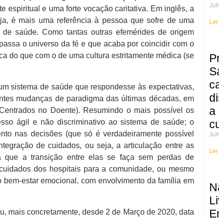
Jul
spiritual e uma forte vocação caritativa. Em inglês, a
eja, é mais uma referência à pessoa que sofre de uma
Ler
s de saúde. Como tantas outras efemérides de origem
apassa o universo da fé e que acaba por coincidir com o
ica do que com o de uma cultura estritamente médica (se
P
S
c
um sistema de saúde que respondesse às expectativas,
d
antes mudanças de paradigma das últimas décadas, em
a
 Centrados no Doente). Resumindo o mais possível os
esso ágil e não discriminativo ao sistema de saúde; o
c
ento nas decisões (que só é verdadeiramente possível
Jul
tegração de cuidados, ou seja, a articulação entre as
Ler
a que a transição entre elas se faça sem perdas de
e cuidados dos hospitais para a comunidade, ou mesmo
 do bem-estar emocional, com envolvimento da família em
N
Li
E
u, mais concretamente, desde 2 de Março de 2020, data