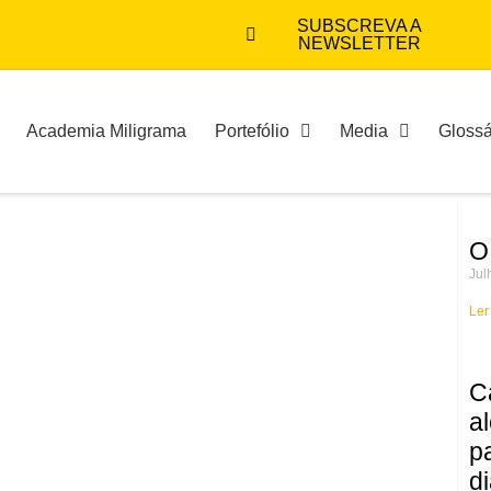
SUBSCREVA A
NEWSLETTER
Academia Miligrama
Portefólio
Media
Glossá
O
Jul
Ler
C
a
p
d