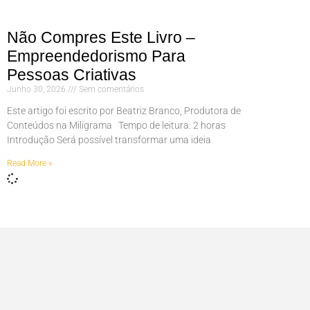
Não Compres Este Livro –
Empreendedorismo Para
Pessoas Criativas
Junho 30, 2026
Sem comentários
Este artigo foi escrito por Beatriz Branco, Produtora de
Conteúdos na Miligrama Tempo de leitura: 2 horas
Introdução Será possível transformar uma ideia
Read More »