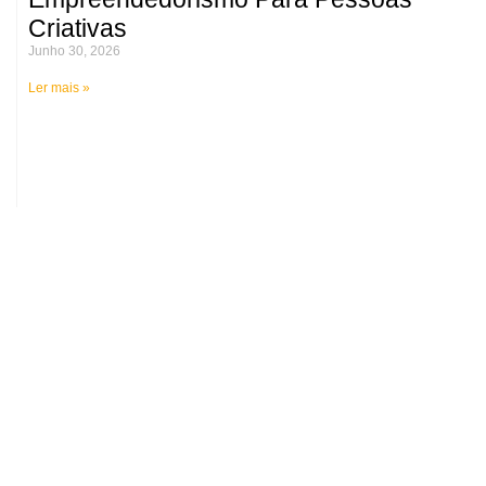
Criativas
Junho 30, 2026
Ler mais »
Médicos alertam para o risco de
lesões permanentes na coluna
vertebral durante o verão
Junho 25, 2026