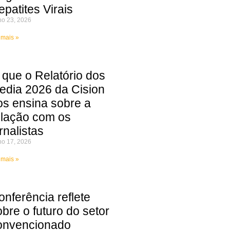
epatites Virais
ho 23, 2026
 mais »
 que o Relatório dos
edia 2026 da Cision
os ensina sobre a
elação com os
rnalistas
ho 17, 2026
 mais »
onferência reflete
obre o futuro do setor
onvencionado