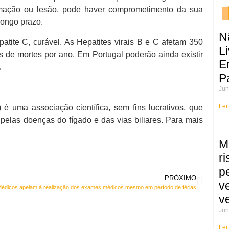
lamação ou lesão, pode haver comprometimento da sua
longo prazo.
N
patite C, curável. As Hepatites virais B e C afetam 350
Li
de mortes por ano. Em Portugal poderão ainda existir
E
.
P
Jun
Ler
 uma associação científica, sem fins lucrativos, que
pelas doenças do fígado e das vias biliares. Para mais
M
r
p
PRÓXIMO
v
édicos apelam à realização dos exames médicos mesmo em período de férias
v
Jun
Ler