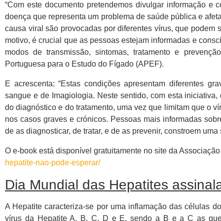
“Com este documento pretendemos divulgar informação e co
doença que representa um problema de saúde pública e afet
causa viral são provocadas por diferentes vírus, que podem s
motivo, é crucial que as pessoas estejam informadas e consci
modos de transmissão, sintomas, tratamento e prevenção”
Portuguesa para o Estudo do Fígado (APEF).
E acrescenta: “Estas condições apresentam diferentes gr
sangue e de Imagiologia. Neste sentido, com esta iniciati
do diagnóstico e do tratamento, uma vez que limitam que o v
nos casos graves e crónicos. Pessoas mais informadas sobre
de as diagnosticar, de tratar, e de as prevenir, constroem uma
O e-book está disponível gratuitamente no site da Associação
hepatite-nao-pode-esperar/
Dia Mundial das Hepatites assinala
A Hepatite caracteriza-se por uma inflamação das células d
vírus da Hepatite A, B, C, D e E, sendo a B e a C as qu