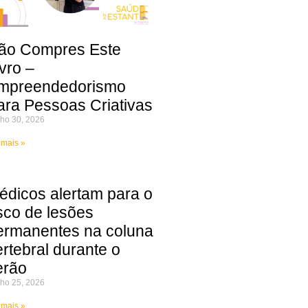
ão Compres Este
vro –
mpreendedorismo
ara Pessoas Criativas
ho 30, 2026
 mais »
édicos alertam para o
isco de lesões
ermanentes na coluna
ertebral durante o
erão
ho 25, 2026
 mais »