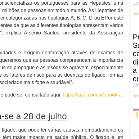
nsciencializar os portugueses para as Hepatites, uma
Jul
a milhões de pessoas em todo o mundo. As Hepatites de
Ler
er categorizadas nas tipologias A, B, C, D ou EPor este
entes de que as diferentes tipologias apresentam vários
, explica Arsénio Santos, presidente da Associação
P
S
c
avidades e exigem confirmação através de exames de
va, queremos que as pessoas compreendam a importância
d
írus se propague e as lesões se agravem, especialmente
a
 os fatores de risco para as doenças do fígado, formas
c
 sociedade mais forte e saudável”.
Jul
 e pode ser consultado aqui:
https://apef.com.pt/ebook-a-
Ler
-se a 28 de julho
o fígado, que pode ter várias causas, nomeadamente os
e têm maior impacto na saúde pública. O fígado é um