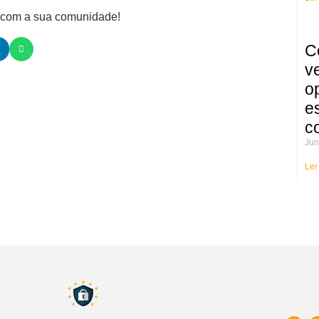
e com a sua comunidade!
C
v
o
e
c
Jun
Ler