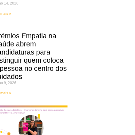
ho 14, 2026
 mais »
rémios Empatia na
aúde abrem
andidaturas para
istinguir quem coloca
 pessoa no centro dos
uidados
ho 9, 2026
 mais »