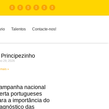
rio
Talentos
Contacte-nos!
 Principezinho
ho 29, 2026
 mais »
ampanha nacional
lerta portugueses
ara a importância do
iagnóstico das