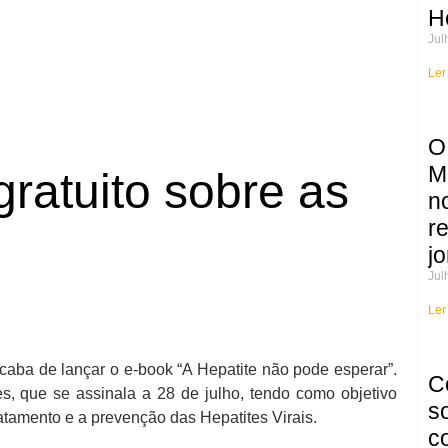
H
Jul
Ler
O
M
ratuito sobre as
n
r
jo
Jul
Ler
aba de lançar o e-book “A Hepatite não pode esperar”.
C
es, que se assinala a 28 de julho, tendo como objetivo
s
ratamento e a prevenção das Hepatites Virais.
c