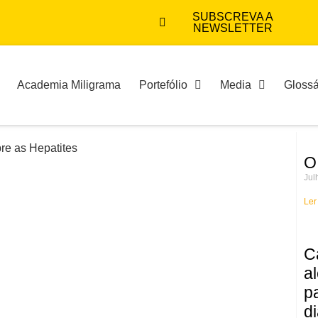
SUBSCREVA A
NEWSLETTER
Academia Miligrama
Portefólio
Media
Glossá
O
Jul
Ler
C
a
p
d