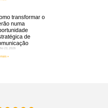
omo transformar o
erão numa
portunidade
stratégica de
omunicação
ho 23, 2026
 mais »