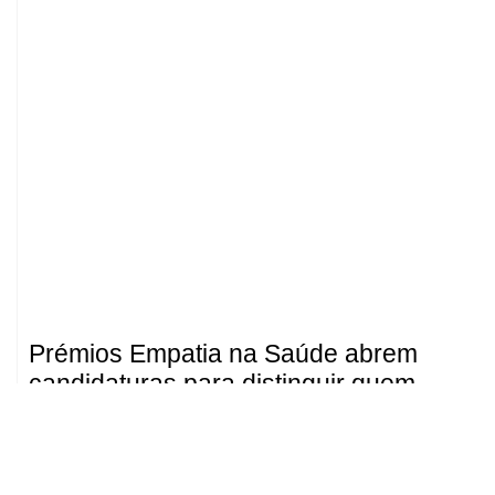
Prémios Empatia na Saúde abrem
candidaturas para distinguir quem
coloca a pessoa no centro dos
cuidados
Julho 9, 2026