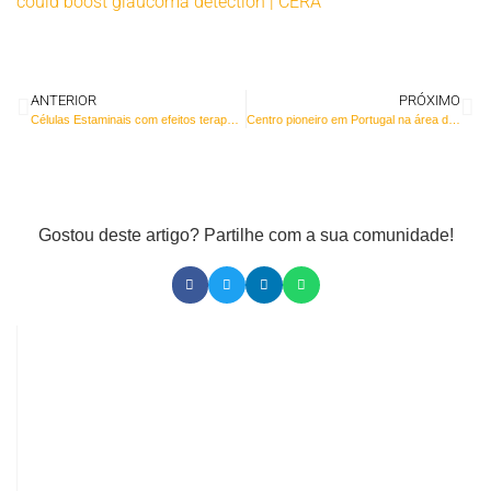
could boost glaucoma detection | CERA
ANTERIOR
PRÓXIMO
Células Estaminais com efeitos terapêuticos no melanoma
Centro pioneiro em Portugal na área das doenças neurológicas celebra 10 anos de crescimento
Gostou deste artigo? Partilhe com a sua comunidade!