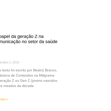
papel da geração Z na
municação no setor da saúde
embro 2, 2025
e texto foi escrito por Beatriz Branco,
dutora de Conteúdos na Miligrama
eração Z ou Gen Z (jovens nascidos
re meados da década
mais »