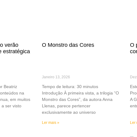
o verão
O Monstro das Cores
O 
 estratégica
co
Janeiro 13, 2026
Dez
or Beatriz
Tempo de leitura: 30 minutos
Est
Conteúdos na
Introdução À primeira vista, a trilogia “O
Pro
inua, em muitos
Monstro das Cores”, da autora Anna
A G
 a ser visto
Llenas, parece pertencer
ent
exclusivamente ao universo
Ler mais »
Ler 