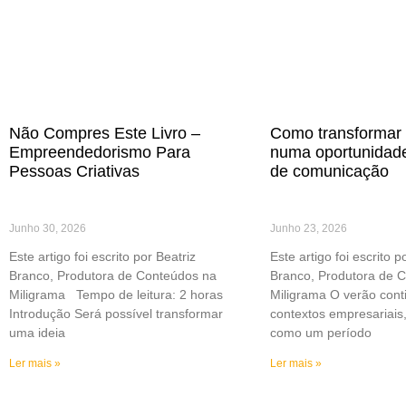
Não Compres Este Livro –
Como transformar 
Empreendedorismo Para
numa oportunidade
Pessoas Criativas
de comunicação
Junho 30, 2026
Junho 23, 2026
Este artigo foi escrito por Beatriz
Este artigo foi escrito p
Branco, Produtora de Conteúdos na
Branco, Produtora de 
Miligrama Tempo de leitura: 2 horas
Miligrama O verão cont
Introdução Será possível transformar
contextos empresariais,
uma ideia
como um período
Ler mais »
Ler mais »