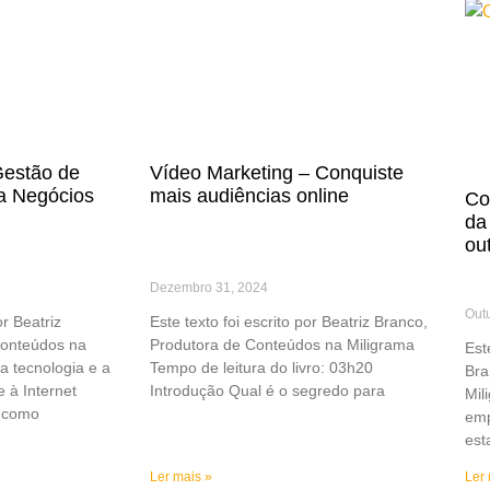
Gestão de
Vídeo Marketing – Conquiste
a Negócios
mais audiências online
Co
da
ou
Dezembro 31, 2024
Out
or Beatriz
Este texto foi escrito por Beatriz Branco,
Conteúdos na
Produtora de Conteúdos na Miligrama
Est
a tecnologia e a
Tempo de leitura do livro: 03h20
Bra
e à Internet
Introdução Qual é o segredo para
Mil
 como
emp
est
Ler mais »
Ler 