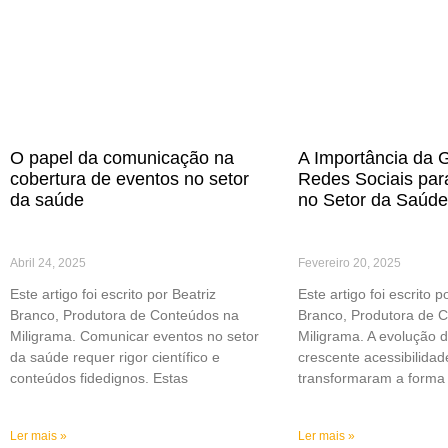
O papel da comunicação na
A Importância da 
cobertura de eventos no setor
Redes Sociais par
da saúde
no Setor da Saúde
Abril 24, 2025
Fevereiro 20, 2025
Este artigo foi escrito por Beatriz
Este artigo foi escrito p
Branco, Produtora de Conteúdos na
Branco, Produtora de 
Miligrama. Comunicar eventos no setor
Miligrama. A evolução d
da saúde requer rigor científico e
crescente acessibilidad
conteúdos fidedignos. Estas
transformaram a forma
Ler mais »
Ler mais »