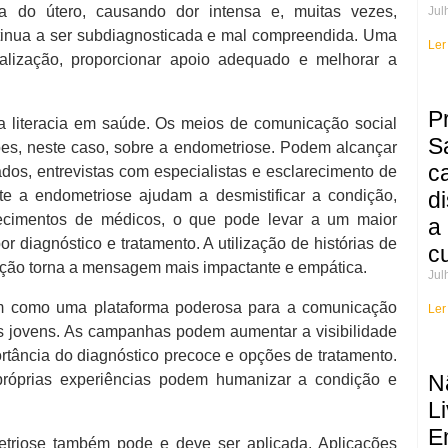
ra do útero, causando dor intensa e, muitas vezes,
Jul
ontinua a ser subdiagnosticada e mal compreendida. Uma
Ler
alização, proporcionar apoio adequado e melhorar a
P
a literacia em saúde.
Os meios de comunicação social
S
s, neste caso, sobre a endometriose.
Podem alcançar
c
dos, entrevistas com especialistas e esclarecimento de
e a endometriose ajudam a desmistificar a condição,
d
ecimentos de médicos, o que pode levar a um maior
a
 diagnóstico e tratamento. A utilização de histórias de
c
ição torna a mensagem mais impactante e empática.
Jul
como uma plataforma poderosa para a comunicação
Ler
s jovens. As campanhas podem aumentar a visibilidade
rtância do diagnóstico precoce e opções de tratamento.
N
 próprias experiências podem humanizar a condição e
Li
E
etriose também pode e deve ser aplicada. Aplicações