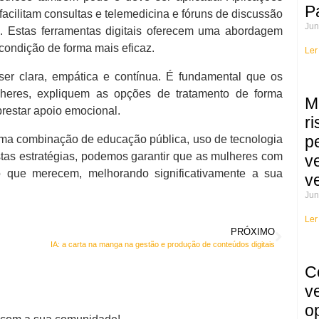
P
acilitam consultas e telemedicina e fóruns de discussão
Jun
. Estas
ferramentas digitais
oferecem uma abordagem
 condição de forma mais eficaz.
Ler
er clara, empática e contínua. É fundamental que os
heres, expliquem as opções de tratamento de forma
M
restar apoio emocional.
r
p
uma combinação de educação pública, uso de tecnologia
tas estratégias, podemos garantir que as mulheres com
v
 que merecem, melhorando significativamente a sua
v
Jun
Ler
PRÓXIMO
IA: a carta na manga na gestão e produção de conteúdos digitais
C
v
o