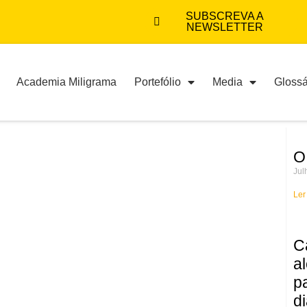
SUBSCREVA A
NEWSLETTER
Academia Miligrama
Portefólio
Media
Glossá
O
Jul
Ler
C
a
p
d