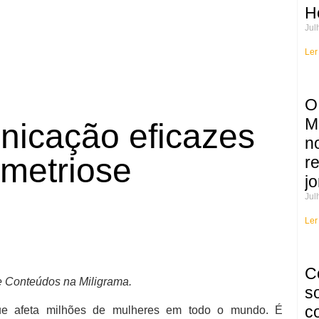
H
Jul
Ler
O
M
nicação eficazes
n
ometriose
r
jo
Jul
Ler
C
e Conteúdos na Miligrama.
s
c
que afeta milhões de mulheres em todo o mundo. É