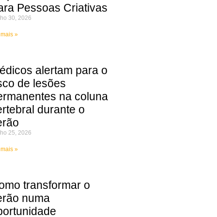
ara Pessoas Criativas
ho 30, 2026
 mais »
édicos alertam para o
isco de lesões
ermanentes na coluna
ertebral durante o
erão
ho 25, 2026
 mais »
omo transformar o
erão numa
portunidade