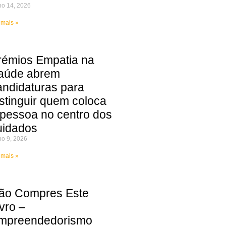
ho 14, 2026
 mais »
rémios Empatia na
aúde abrem
andidaturas para
istinguir quem coloca
 pessoa no centro dos
uidados
ho 9, 2026
 mais »
ão Compres Este
vro –
mpreendedorismo