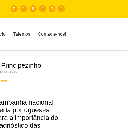
rio
Talentos
Contacte-nos!
 Principezinho
ho 29, 2026
 mais »
ampanha nacional
lerta portugueses
ara a importância do
iagnóstico das