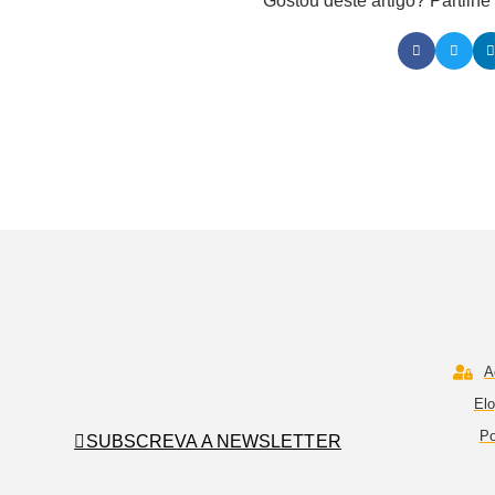
Gostou deste artigo? Partilh
A
Elo
Po
SUBSCREVA A NEWSLETTER