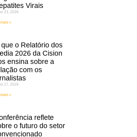
epatites Virais
ho 23, 2026
 mais »
 que o Relatório dos
edia 2026 da Cision
os ensina sobre a
elação com os
rnalistas
ho 17, 2026
 mais »
onferência reflete
obre o futuro do setor
onvencionado