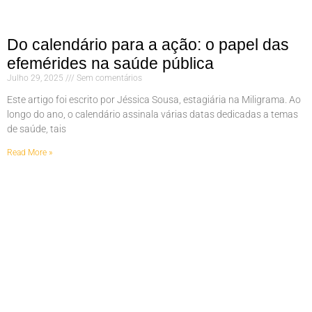
Do calendário para a ação: o papel das
efemérides na saúde pública
Julho 29, 2025
Sem comentários
Este artigo foi escrito por Jéssica Sousa, estagiária na Miligrama. Ao
longo do ano, o calendário assinala várias datas dedicadas a temas
de saúde, tais
Read More »